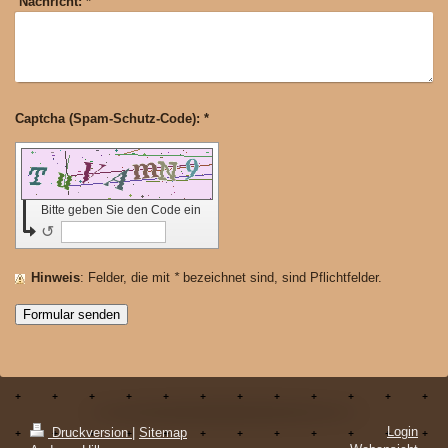
Nachricht:
*
Captcha (Spam-Schutz-Code): *
Bitte geben Sie den Code ein
↺
Hinweis
: Felder, die mit
*
bezeichnet sind, sind Pflichtfelder.
Login
Druckversion
|
Sitemap